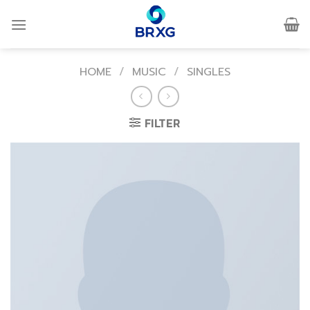
Skip
to
content
HOME
/
MUSIC
/
SINGLES
FILTER