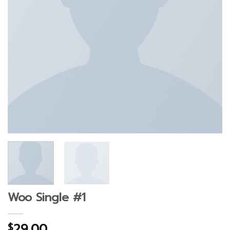
Woo Single #1
29.00
$