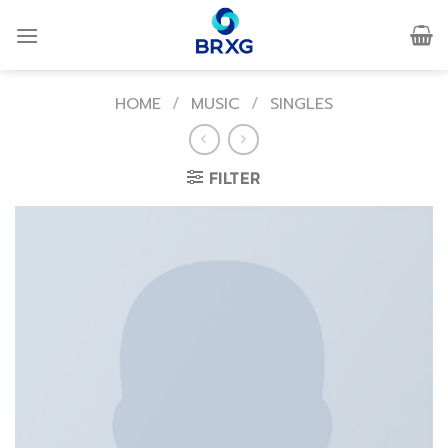
Skip
to
content
HOME
/
MUSIC
/
SINGLES
FILTER