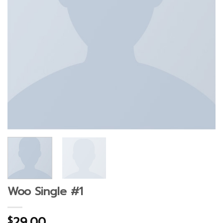
Woo Single #1
29.00
$