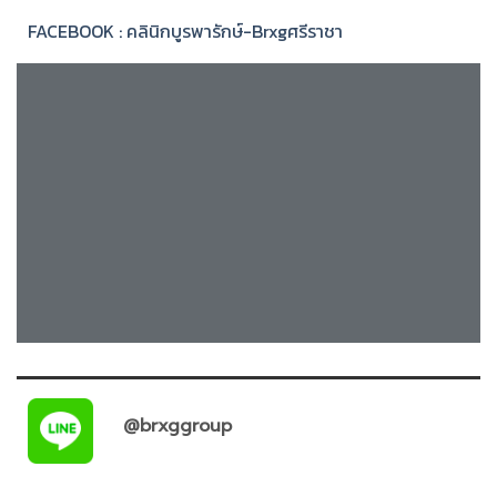
FACEBOOK : คลินิกบูรพารักษ์-Brxgศรีราชา
@brxggroup